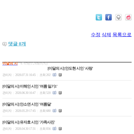
수정
삭제
목록으로
댓글
0
개
이달의 시
474개(1/24페이지)
[이달의 시] 안도현 시인 '사랑'
관리자
2026.07.31 16:45
조회 202
|
|
[이달의 시] 이해인 시인 '여름 일기1'
관리자
2026.06.30 16:47
조회 520
|
|
[이달의 시] 안소연 시인 '여름달'
관리자
2026.05.29 17:45
조회 680
|
|
[이달의 시] 유자효 시인 '가족사진'
관리자
2026.04.30 17:31
조회 856
|
|