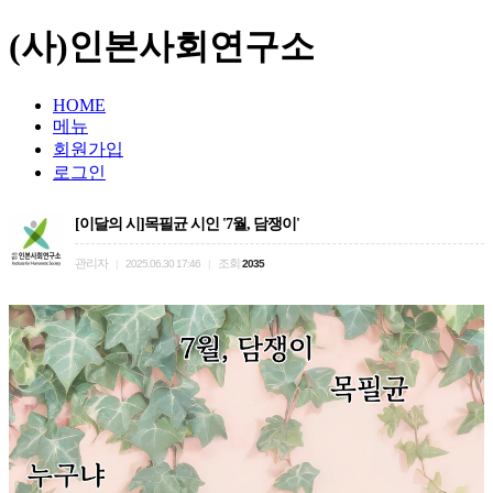
(사)인본사회연구소
HOME
메뉴
회원가입
로그인
[이달의 시]목필균 시인 '7월, 담쟁이'
관리자
조회
|
2025.06.30 17:46
|
2035