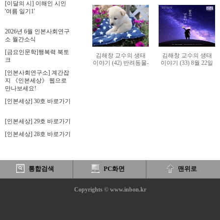
산
표
나
질
[이달의 시] 이해인 시인
<
연
장산 그랜드디자인이
중
창
연
라
'여름 일기1'
결
절실하다
춤
극
단
극
의
심
,
제
5
제
수
2026년 6월 인본사회연구
보
B
0
학
소 월간소식
고
I
주
자
싶
[금요인문학]행복력 북토
P
년
김해창 교수의 생태
김해창 교수의 생태
크
다
A
이야기 (42) 반려동물-
이야기 (33) 8월 22일
기
>
사랑받기 위해 태어
에너지의 날-에너지절
F
[인본사회연구소] 계간잡
념
난?
약·전환으로 가는 길
지 《인본세상》 웹으로
공
만나보세요!
연
[인본세상] 30호 바로가기
'
천
두
[인본세상] 29호 바로가기
번
[인본세상] 28호 바로가기
째
의
밤
'(
통합검색
PC화면
맨위로
1
0
Copyrights © www.inbon.kr
0
2
N