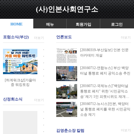
(사)인본사회연구소
HOME
메뉴
회원가입
로그인
포럼소식(부산)
언론보도
더보기
더보기
ㆍ
[20180319-부산일보] 인본 인문
아카데미 개설
[
ㆍ
금
[
ㆍ
요
금
[20160712-연합뉴스] 부산 백양
[
ㆍ
인
터널 통행료 폐지 공익소송 추진
요
2
[
ㆍ
문
인
[하계워크샵]가을마
0
금
[
ㆍ
학
중 워킹토킹
문
2
[20160712-국제뉴스]"백양터널
요
금
[
]
학
통행료 폐지" 위한 '시민공익소
4
인
요
금
행
]
송' 제기 1인 피켓시위도 재개…
금
문
산정회소식
인
요
더보기
복
행
요
학
[20160712-뉴시스]인본, 백양터
문
인
력
복
인
널 통행료 폐지를 위한 시민공익
]
학
문
ㆍ
북
력
문
소송 제기
8
]
학
[
토
ㆍ
북
학
강
7
]
산
크
[
콘
ㆍ
]
프
강
6
정
산
서
김영춘소장 칼럼
더보기
[
3
ㆍ
랑
1