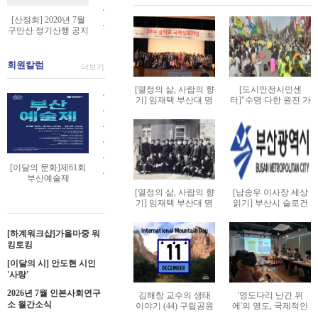
강
회
정
트
산
강
[
스
ㆍ
0
평
]
회
/
[산정회] 2020년 7월
정
명
산
대
[
월
ㆍ
등
2
구만산 정기산행 공지
]
2
회
상
정
학
산
그
[
에
0
2
6
]
마
회
개
정
날
산
대
2
0
.
2
음
]
혁
회원칼럼
회
/
정
더보기
하
0
1
0
0
다
2
과
]
차
회
여
년
9
6
1
루
0
[열정의 삶, 사람의 향
[도시안전시민센
한
2
성
]
/
ㆍ
6
년
.
기] 임재택 부산대 명
터]"수명 다한 원전 가
9
기
1
국
0
환
2
박
[
월
예교수-유아교육의 코
동, 부·울·경 원전 지
ㆍ
1
2
년
수
9
교
1
민
0
종
페르니쿠스 6
옥 만들 건가!"
이
계
[
2
6
ㆍ
1
업
년
육
9
주
1
성
달
룡
이
월
.
[
1
/
ㆍ
1
의
년
누
9
메
의
산
달
원
1
이
월
혜
[
0
미
ㆍ
9
리
년
가
문
정
의
동
8
[이달의 문화]제61회
달
내
안
이
월
래
[
월
회
ㆍ
7
시
화
기
부산예술제
문
정
시
의
연
스
달
내
/
인
태
운
[
월
티
]
산
화
[열정의 삶, 사람의 향
[남송우 이사장 세상
기
3
문
산
님
의
연
류
본
종
영
인
구
포
기] 임재택 부산대 명
읽기] 부산시 슬로건
2
행
]
산
0
화
정
문
산
지
추
대
위
예교수-유아교육의 코
이대로 좋은가
본
만
럼
0
공
제
행
분
]
기
화
정
페르니쿠스 3
석
천
정
원
추
산
사
2
지
2
[하계워크샵]가을마중 워
공
부
산
]
기
문
영
기
장
천
정
무
3
킹토킹
0
지
산
행
제
산
화
화
산
영
기
처
영
회
시
공
[이달의 시] 안도현 시인
4
행
공
]
행
화
산
장
남
부
'사랑'
립
지
1
공
간
이
공
]
행
춤
산
무
회
지
봄
2026년 7월 인본사회연구
상
지
헤
김해창 교수의 생태
'영도다리 난간 위
공
축
국
용
소 월간소식
부
대
이야기 (44) 구립공원
에'의 영도, 국제적인
한
어
지
제
제
단
장산(萇山)-백년대계
문화도시로 거듭나는